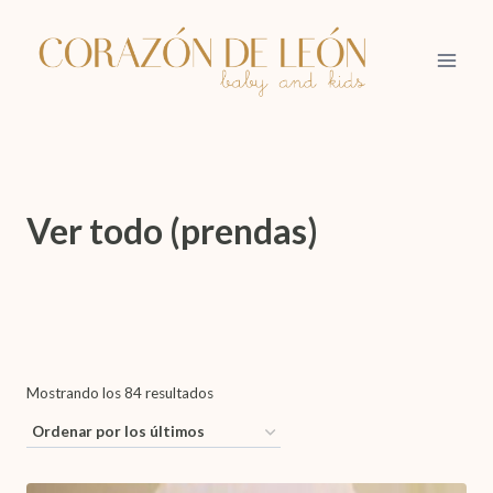
Saltar
al
contenido
Ver todo (prendas)
Ordenado
Mostrando los 84 resultados
por
los
últimos