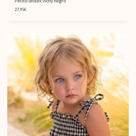
Petito unisex vichy negro
27,95
€