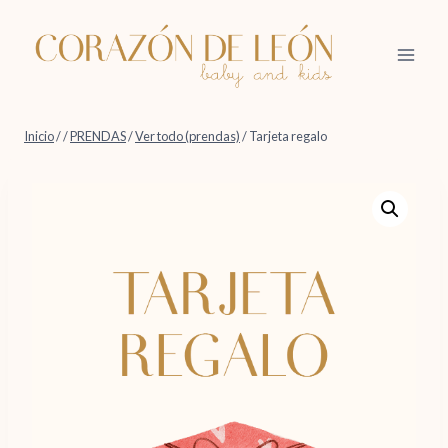
Saltar
al
contenido
Inicio
/
/
PRENDAS
/
Ver todo (prendas)
/
Tarjeta regalo