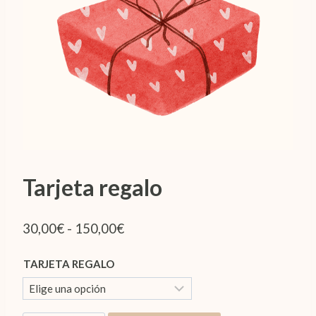
Tarjeta regalo
Rango
30,00
€
-
150,00
€
de
TARJETA REGALO
precios:
desde
30,00€