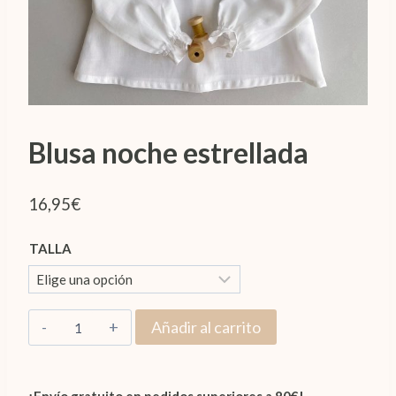
Blusa noche estrellada
16,95
€
TALLA
Blusa
Añadir al carrito
noche
estrellada
cantidad