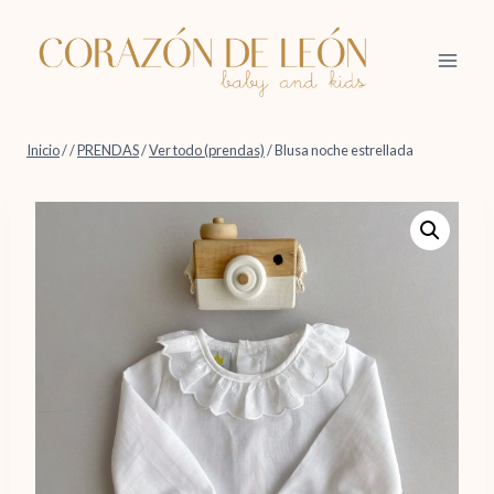
Saltar
al
contenido
Inicio
/
/
PRENDAS
/
Ver todo (prendas)
/
Blusa noche estrellada