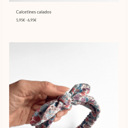
Calcetines calados
Rango
5,95
€
-
6,95
€
de
precios:
desde
5,95€
hasta
6,95€