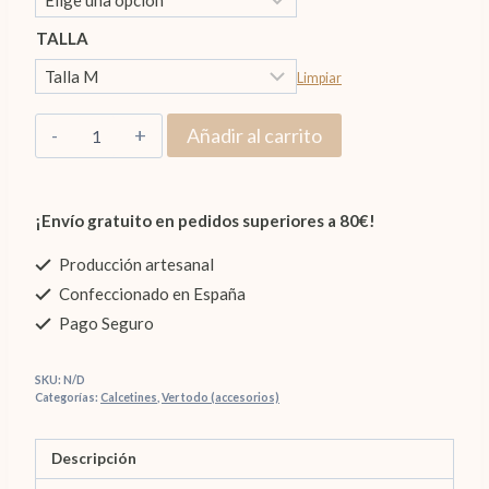
desde
8,95€
TALLA
hasta
Limpiar
9,95€
Leotardos
Añadir al carrito
cantidad
¡Envío gratuito en pedidos superiores a 80€!
Producción artesanal
Confeccionado en España
Pago Seguro
SKU:
N/D
Categorías:
Calcetines
,
Ver todo (accesorios)
Descripción