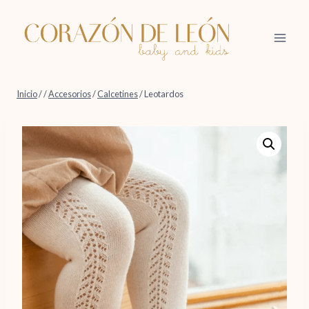
Saltar
al
contenido
Inicio
/
/
Accesorios
/
Calcetines
/
Leotardos