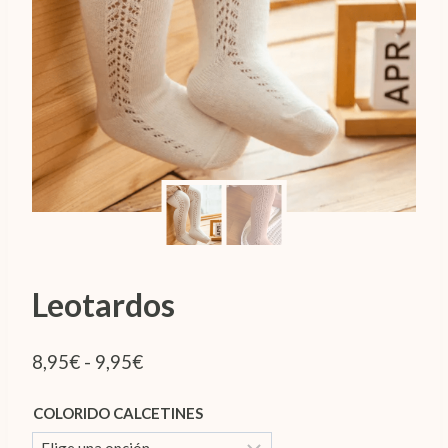
Leotardos
Rango
8,95
€
-
9,95
€
de
COLORIDO CALCETINES
precios: