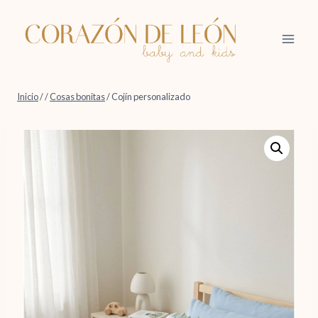
Saltar
al
contenido
Inicio
/
/
Cosas bonitas
/
Cojín personalizado