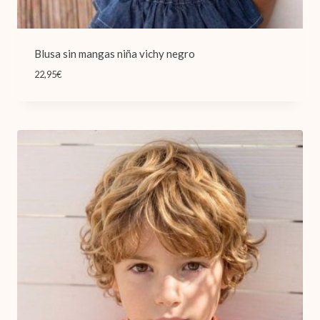
Blusa sin mangas niña vichy negro
22,95
€