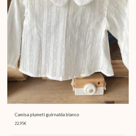
Camisa plumeti guirnalda blanco
22,95
€