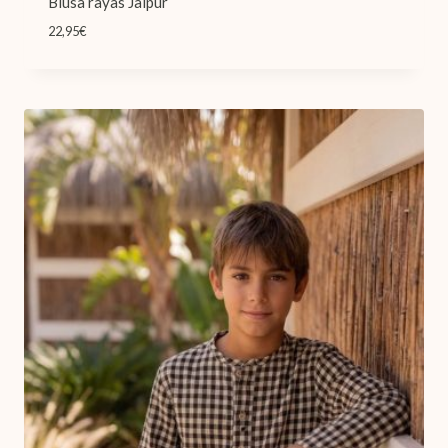
Blusa rayas Jaipur
22,95
€