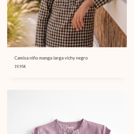
Camisa niño manga larga vichy negro
19,95
€