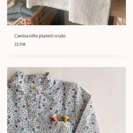
Camisa niño plumeti crudo
22,95
€