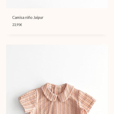
Camisa niño Jaipur
23,95
€