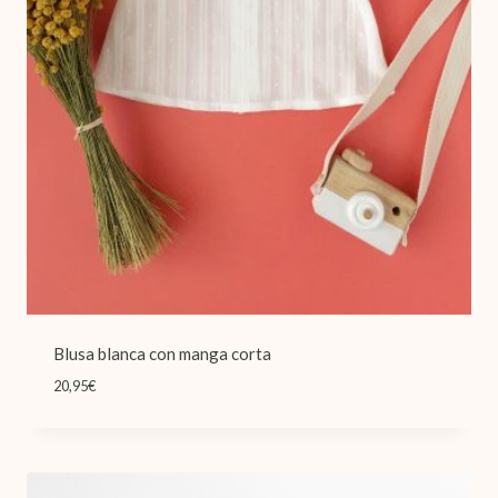
Blusa blanca con manga corta
20,95
€