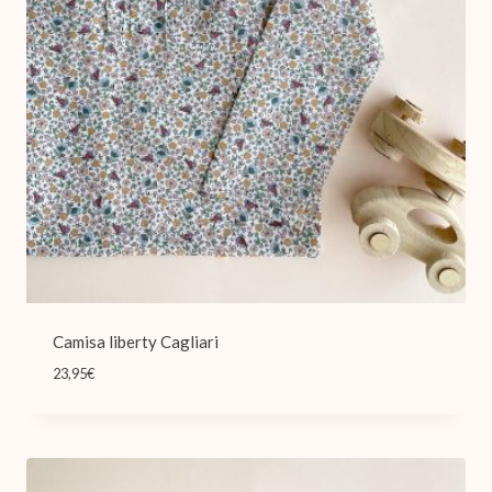
Camisa liberty Cagliari
23,95
€