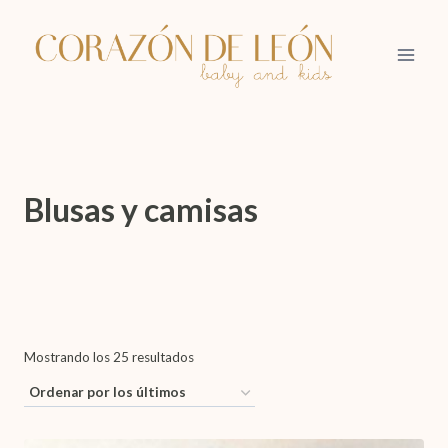
Saltar
al
contenido
Blusas y camisas
Ordenado
Mostrando los 25 resultados
por
los
últimos